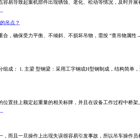
点容易导致起重机部件出现锈蚀、老化、松动等情况，及时开展
】
的吊点？
合，确保受力平衡、不倾斜、不损坏吊物，需按 “查吊物属性→
组成： 1. 主梁 型钢梁：采用工字钢或H型钢制成，结构简单
的位置挂上额定起重量的相关标牌，并且在设备工作过程中桥架
】
一，而且一旦操作上出现失误很容易引发事故，所以吊车操作员