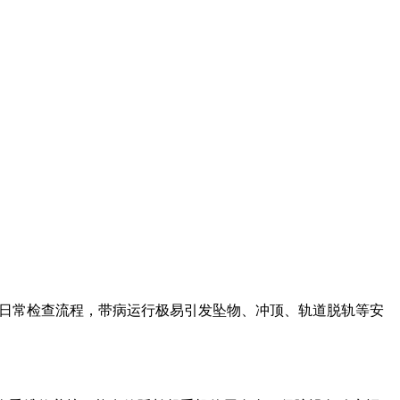
化日常检查流程，带病运行极易引发坠物、冲顶、轨道脱轨等安