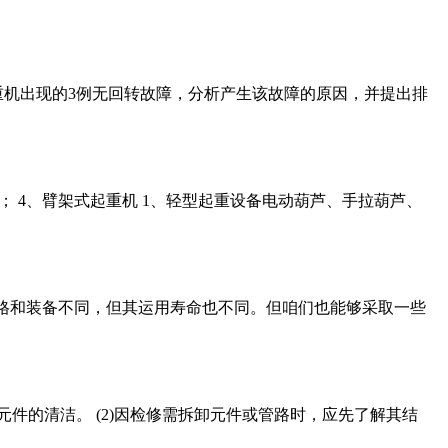
重机出现的3例无回转故障，分析产生该故障的原因，并提出排
； 4、臂架式起重机 1、轻型起重设备电动葫芦、手拉葫芦、
格和装备不同，但其运用寿命也不同。但咱们也能够采取一些
件的清洁。 (2)因检修需拆卸元件或管路时，应先了解其结