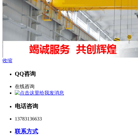
收缩
QQ咨询
在线咨询
电话咨询
13783136633
联系方式