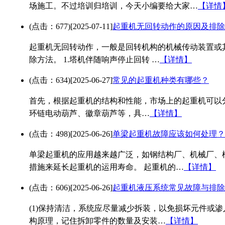
场施工。不过培训归培训，今天小编要给大家…
【详情
(点击：677)[2025-07-11]
起重机无回转动作的原因及排除
起重机无回转动作，一般是回转机构的机械传动装置或
除方法。 1.塔机伴随响声停止回转 …
【详情】
(点击：634)[2025-06-27]
常见的起重机种类有哪些？
首先，根据起重机的结构和性能，市场上的起重机可以分为
环链电动葫芦、徽章葫芦等，具…
【详情】
(点击：498)[2025-06-26]
单梁起重机故障应该如何处理？
单梁起重机的应用越来越广泛，如钢结构厂、机械厂、
措施来延长起重机的运用寿命。 起重机的…
【详情】
(点击：606)[2025-06-26]
起重机液压系统常见故障与排除
(1)保持清洁，系统应尽量减少拆装，以免损坏元件或
构原理，记住拆卸零件的数量及安装…
【详情】