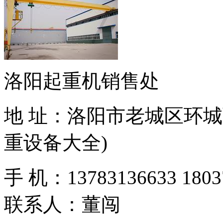
洛阳起重机销售处
地 址：洛阳市老城区环城
重设备大全)
手 机：13783136633 1803
联系人：董闯