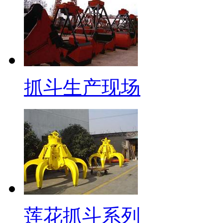
抓斗生产现场
莲花抓斗系列