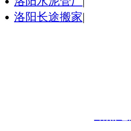
洛阳水泥管厂
|
洛阳长途搬家
|
版权：洛阳起重机销售处 网址
13783136633
18037357444
地 址：洛阳市老城区环城西路4
站点地
QQ： 272372645