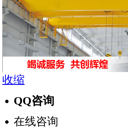
收缩
QQ咨询
在线咨询