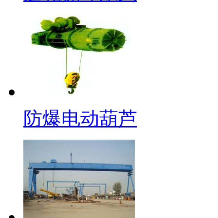
防爆电动葫芦