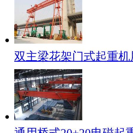
双主梁花架门式起重机
通用桥式20+20电磁起