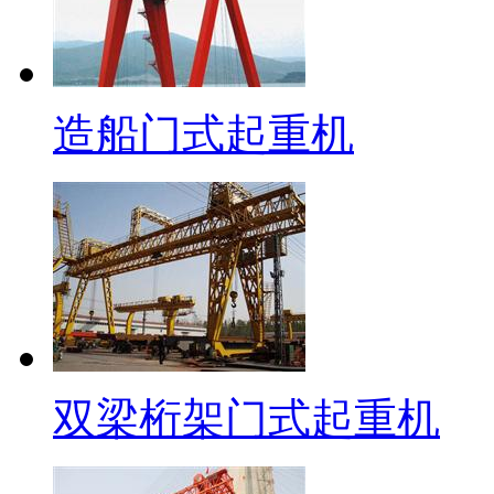
造船门式起重机
双梁桁架门式起重机