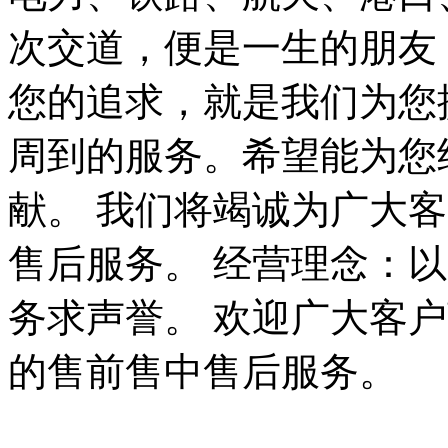
次交道，便是一生的朋友
您的追求，就是我们为您
周到的服务。希望能为您
献。 我们将竭诚为广大
售后服务。 经营理念：
务求声誉。 欢迎广大客
的售前售中售后服务。